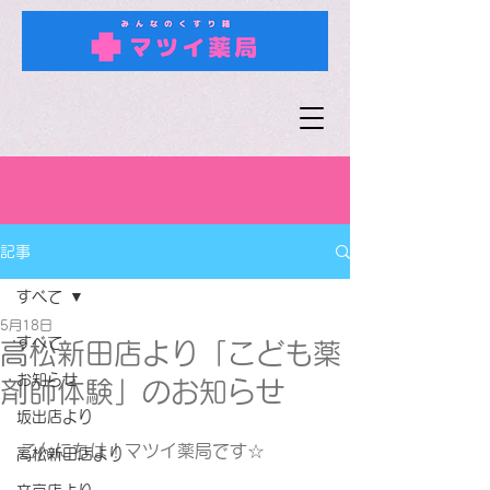
記事
すべて
5月18日
すべて
高松新田店より「こども薬
お知らせ
剤師体験」のお知らせ
坂出店より
こんにちは！マツイ薬局です☆
高松新田店より