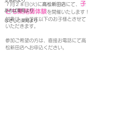
文京店より
子
７月２８日(火)に
高松新田店
にて、
あおば薬局より
ども薬剤師体験
を開催いたします！
対象は、小学生以下のお子様とさせて
なでしこ薬局より
いただきます。
参加ご希望の方は、直接お電話にて高
松新田店へお申込ください。