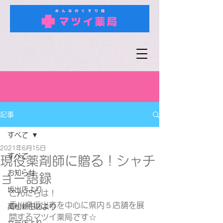
記事
すべて
2021年6月15日
すべて
現役薬剤師に贈る！シャチ
お知らせ
ョー語録
坂出店より
こんにちは！
香川県坂出市を中心に県内５店舗を展
高松新田店より
開するマツイ薬局です☆