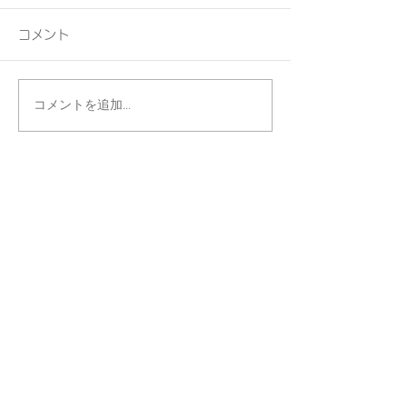
コメント
コメントを追加…
Homeへ戻る
トップへ戻る
マツイ薬局
《有限会社松井薬局》
住所：香川県坂出市寿町3丁目1-57
​電話：0877-59-0456
Matsui Pharmacy
《Matsui