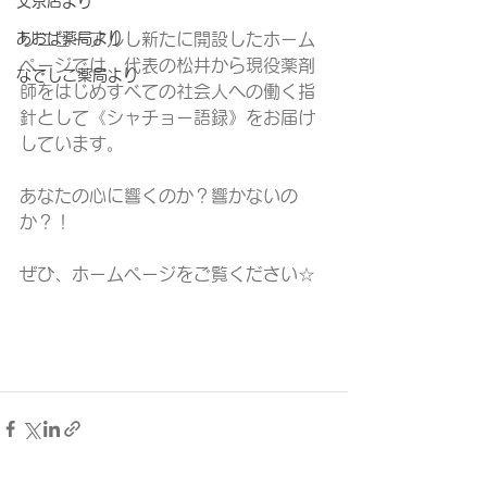
文京店より
あおば薬局より
リニューアルし新たに開設したホーム
ページでは、代表の松井から現役薬剤
なでしこ薬局より
師をはじめすべての社会人への働く指
針として《シャチョー語録》をお届け
しています。
あなたの心に響くのか？響かないの
か？！
ぜひ、ホームページをご覧ください☆