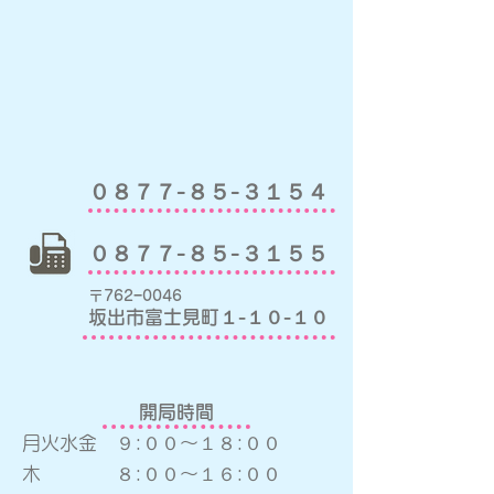
０８７７-８５-３１５４
０８７７-８５-３１５５
〒762−0046
坂出市富士見町１-１０-１０
開局時間
月火水
金 ９:００〜１８:００
木 ８:００〜１６:００