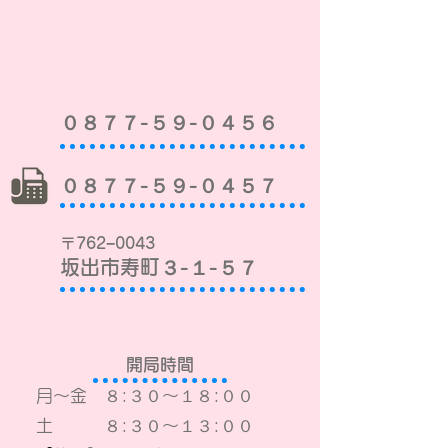
０８７７-５９-０４５６
０８７７-５９-０４５７
〒762−0043
坂出市寿町３-１-５７
開局時間
月
〜金 ８:３０〜１８:００
土 ８:３０〜１３:００