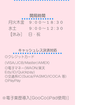
開局時間
月火木金 ９:００〜１８:３０
水土 ９:００〜１２:３０
​
［休み］ 日・祝
キャッシュレス決済対応
◎クレジットカード
(VISA/JCB/Master/AMEX)
◎電子マネー(WAON/楽天
Edy/iD/Quickpay)
​◎交通系IC(Suica/PASMO/ICOCA 等)
​◎PayPay
※電子薬歴導入[GooCo(iPad使用)]