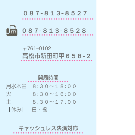
０８７-８１３-８５２７
０８７-８１３-８５２８
〒761−0102
高松市新田町甲６５８-２
開局時間
月水木
金 ８:３０〜１８:００
火 ８:３０〜１６:００
土 ８:３０〜１７:００
​
［休み］ 日・祝
キャッシュレス決済対応